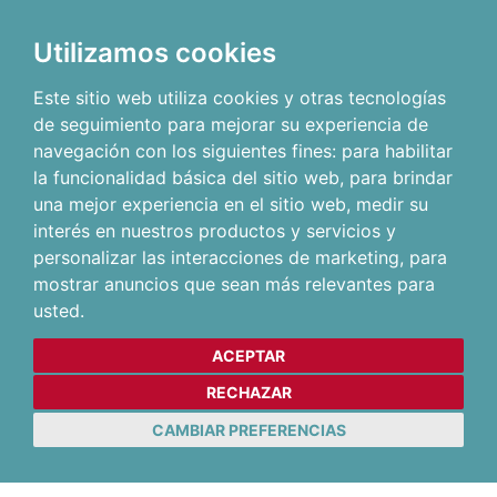
Utilizamos cookies
Este sitio web utiliza cookies y otras tecnologías
de seguimiento para mejorar su experiencia de
navegación con los siguientes fines:
para habilitar
la funcionalidad básica del sitio web
,
para brindar
una mejor experiencia en el sitio web
,
medir su
interés en nuestros productos y servicios y
personalizar las interacciones de marketing
,
para
mostrar anuncios que sean más relevantes para
usted
.
ACEPTAR
RECHAZAR
CAMBIAR PREFERENCIAS