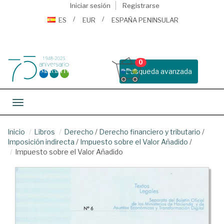
Iniciar sesión
Registrarse
ES
EUR
ESPAÑA PENINSULAR
0
Busqueda avanzada
Toggle navigation
Inicio
Libros
Derecho
/
Derecho financiero y tributario
/
Imposición indirecta
/
Impuesto sobre el Valor Añadido
/
Impuesto sobre el Valor Añadido