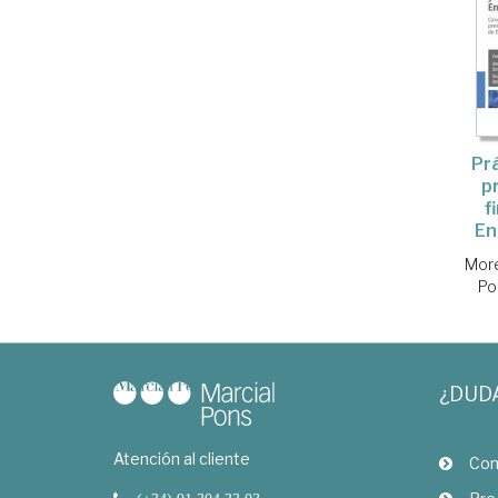
Prá
p
f
En
More
Po
¿DUD
Atención al cliente
Com