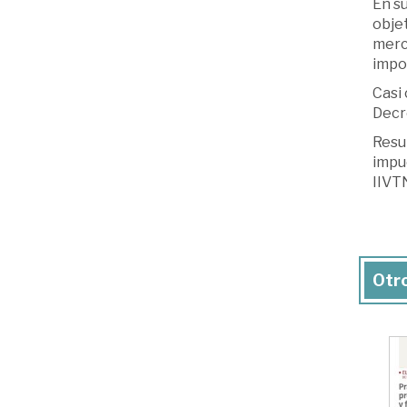
En su
objet
merca
impos
Casi 
Decr
Resul
impue
IIVT
Otro