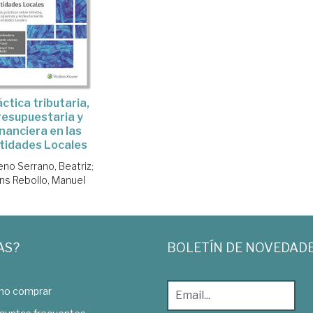
ctica tributaria,
resupuestaria y
inanciera en las
tidades Locales
no Serrano, Beatriz
;
ns Rebollo, Manuel
AS?
BOLETÍN DE NOVEDAD
o comprar