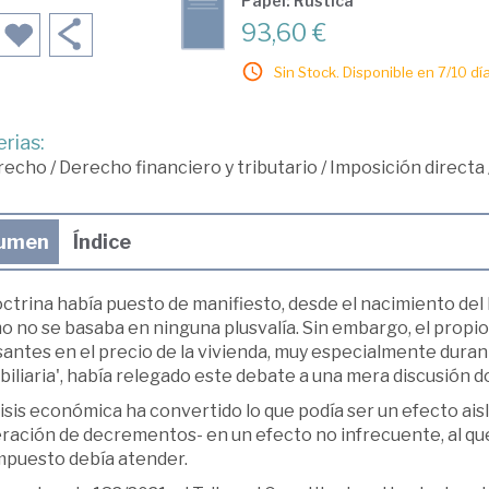
Papel: Rústica
93,60 €
Sin Stock. Disponible en 7/10 día
rias:
recho
/
Derecho financiero y tributario
/
Imposición directa
umen
Índice
ctrina había puesto de manifiesto, desde el nacimiento del I
o no se basaba en ninguna plusvalía. Sin embargo, el prop
antes en el precio de la vivienda, muy especialmente durant
iliaria', había relegado este debate a una mera discusión doc
isis económica ha convertido lo que podía ser un efecto ais
ración de decrementos- en un efecto no infrecuente, al qu
impuesto debía atender.