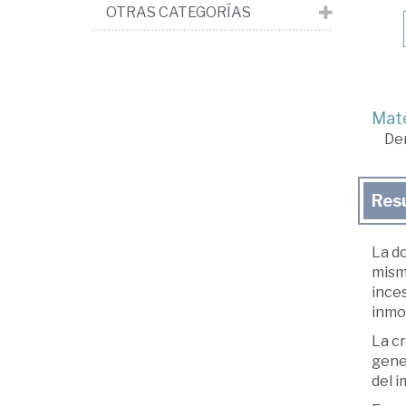
OTRAS CATEGORÍAS
Mate
De
Res
La do
mism
inces
inmob
La cr
gene
del 