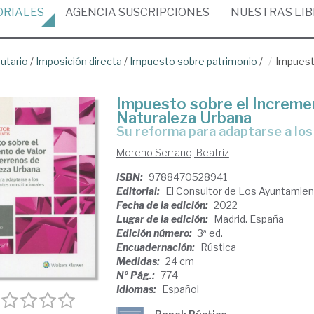
ORIALES
AGENCIA
SUSCRIPCIONES
NUESTRAS
LI
butario
/
Imposición directa
/
Impuesto sobre patrimonio
/
Impuest
Impuesto sobre el Incremen
Naturaleza Urbana
su reforma para adaptarse a lo
Moreno Serrano, Beatriz
ISBN:
9788470528941
Editorial:
El Consultor de Los Ayuntamie
Fecha de la edición:
2022
Lugar de la edición:
Madrid. España
Edición número:
3ª ed.
Encuadernación:
Rústica
Medidas:
24 cm
Nº Pág.:
774
Idiomas:
Español