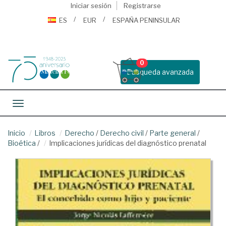
Iniciar sesión
Registrarse
ES
EUR
ESPAÑA PENINSULAR
0
Busqueda avanzada
Toggle navigation
Inicio
Libros
Derecho
/
Derecho civil
/
Parte general
/
Bioética
/
Implicaciones jurídicas del diagnóstico prenatal