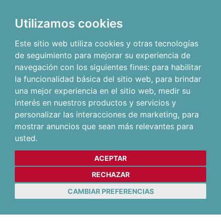
Utilizamos cookies
Este sitio web utiliza cookies y otras tecnologías
de seguimiento para mejorar su experiencia de
navegación con los siguientes fines:
para habilitar
la funcionalidad básica del sitio web
,
para brindar
una mejor experiencia en el sitio web
,
medir su
interés en nuestros productos y servicios y
personalizar las interacciones de marketing
,
para
mostrar anuncios que sean más relevantes para
usted
.
ACEPTAR
RECHAZAR
CAMBIAR PREFERENCIAS