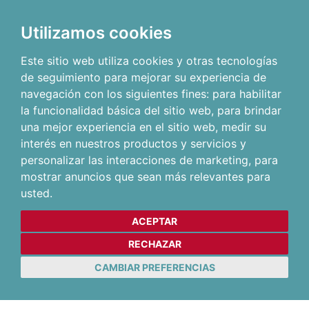
Utilizamos cookies
Este sitio web utiliza cookies y otras tecnologías
de seguimiento para mejorar su experiencia de
navegación con los siguientes fines:
para habilitar
la funcionalidad básica del sitio web
,
para brindar
una mejor experiencia en el sitio web
,
medir su
interés en nuestros productos y servicios y
personalizar las interacciones de marketing
,
para
mostrar anuncios que sean más relevantes para
usted
.
ACEPTAR
RECHAZAR
CAMBIAR PREFERENCIAS