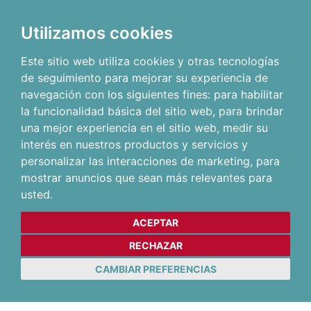
Utilizamos cookies
Este sitio web utiliza cookies y otras tecnologías
de seguimiento para mejorar su experiencia de
navegación con los siguientes fines:
para habilitar
la funcionalidad básica del sitio web
,
para brindar
una mejor experiencia en el sitio web
,
medir su
interés en nuestros productos y servicios y
personalizar las interacciones de marketing
,
para
mostrar anuncios que sean más relevantes para
usted
.
ACEPTAR
RECHAZAR
CAMBIAR PREFERENCIAS