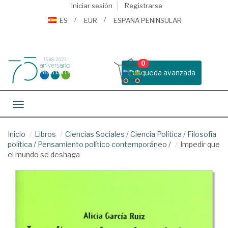
Iniciar sesión
Registrarse
ES
EUR
ESPAÑA PENINSULAR
0
Busqueda avanzada
Toggle navigation
Inicio
Libros
Ciencias Sociales
/
Ciencia Política
/
Filosofía
política
/
Pensamiento político contemporáneo
/
Impedir que
el mundo se deshaga