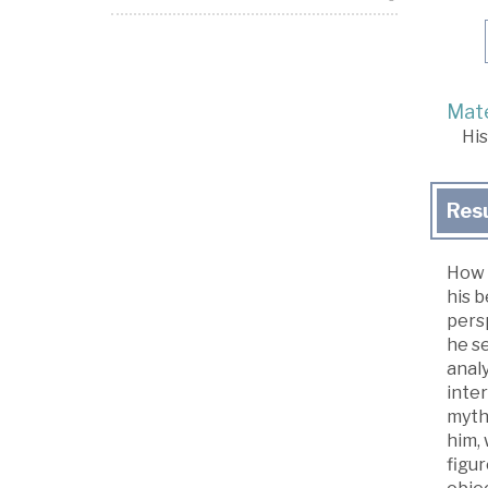
Mate
His
Res
How 
his 
pers
he s
anal
inter
myth
him, 
figu