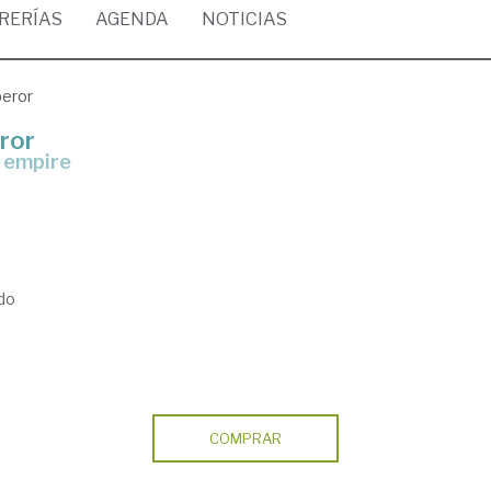
BRERÍAS
AGENDA
NOTICIAS
peror
ror
h empire
do
COMPRAR