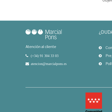
objec
¿DUD
Atención al cliente
Com
Pre
(+34) 91 304 33 03
Polí
atencion@marcialpons.es