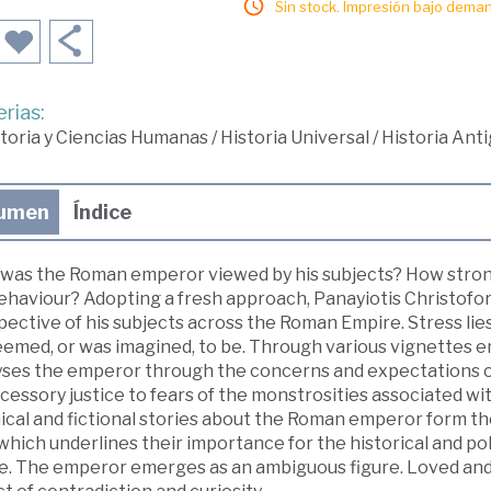
Sin stock. Impresión bajo deman
rias:
toria y Ciencias Humanas
/
Historia Universal
/
Historia Ant
umen
Índice
was the Roman emperor viewed by his subjects? How strongl
behaviour? Adopting a fresh approach, Panayiotis Christof
pective of his subjects across the Roman Empire. Stress li
eemed, or was imagined, to be. Through various vignettes e
yses the emperor through the concerns and expectations of
cessory justice to fears of the monstrosities associated w
ical and fictional stories about the Roman emperor form t
which underlines their importance for the historical and po
re. The emperor emerges as an ambiguous figure. Loved and