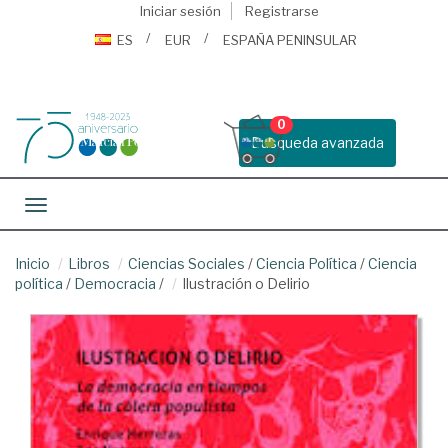
Iniciar sesión
Registrarse
ES
EUR
ESPAÑA PENINSULAR
0
Busqueda avanzada
Toggle navigation
Inicio
Libros
Ciencias Sociales
/
Ciencia Política
/
Ciencia
política
/
Democracia
/
Ilustración o Delirio