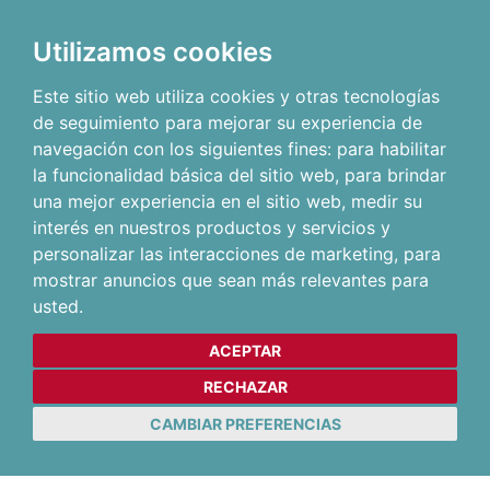
Utilizamos cookies
Este sitio web utiliza cookies y otras tecnologías
de seguimiento para mejorar su experiencia de
navegación con los siguientes fines:
para habilitar
la funcionalidad básica del sitio web
,
para brindar
una mejor experiencia en el sitio web
,
medir su
interés en nuestros productos y servicios y
personalizar las interacciones de marketing
,
para
mostrar anuncios que sean más relevantes para
usted
.
ACEPTAR
RECHAZAR
CAMBIAR PREFERENCIAS