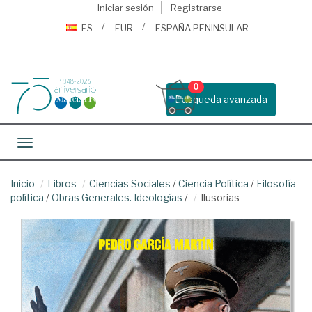
Iniciar sesión
Registrarse
ES
EUR
ESPAÑA PENINSULAR
0
Busqueda avanzada
Toggle navigation
Inicio
Libros
Ciencias Sociales
/
Ciencia Política
/
Filosofía
política
/
Obras Generales. Ideologías
/
Ilusorias