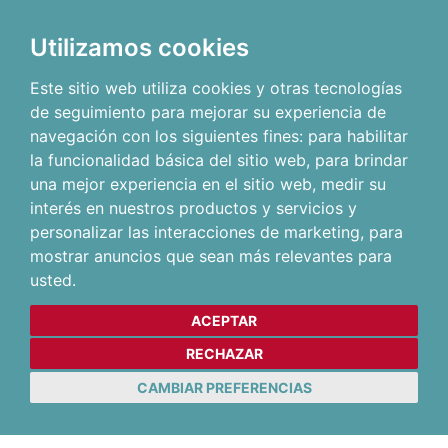
Utilizamos cookies
Este sitio web utiliza cookies y otras tecnologías
de seguimiento para mejorar su experiencia de
navegación con los siguientes fines:
para habilitar
la funcionalidad básica del sitio web
,
para brindar
una mejor experiencia en el sitio web
,
medir su
interés en nuestros productos y servicios y
personalizar las interacciones de marketing
,
para
mostrar anuncios que sean más relevantes para
usted
.
ACEPTAR
RECHAZAR
CAMBIAR PREFERENCIAS