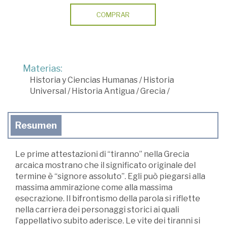
COMPRAR
Materias:
Historia y Ciencias Humanas
/
Historia
Universal
/
Historia Antigua
/
Grecia
/
Resumen
Le prime attestazioni di “tiranno” nella Grecia
arcaica mostrano che il significato originale del
termine è “signore assoluto”. Egli può piegarsi alla
massima ammirazione come alla massima
esecrazione. Il bifrontismo della parola si riflette
nella carriera dei personaggi storici ai quali
l’appellativo subito aderisce. Le vite dei tiranni si