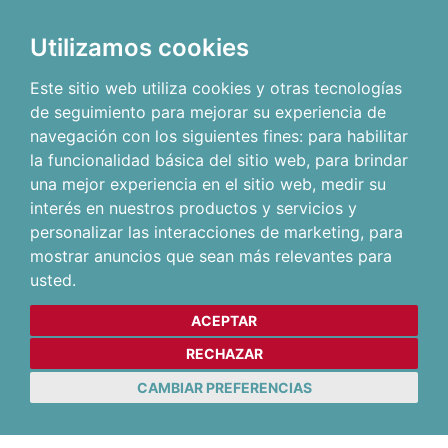
Utilizamos cookies
Este sitio web utiliza cookies y otras tecnologías
de seguimiento para mejorar su experiencia de
navegación con los siguientes fines:
para habilitar
la funcionalidad básica del sitio web
,
para brindar
una mejor experiencia en el sitio web
,
medir su
interés en nuestros productos y servicios y
personalizar las interacciones de marketing
,
para
mostrar anuncios que sean más relevantes para
usted
.
ACEPTAR
RECHAZAR
CAMBIAR PREFERENCIAS