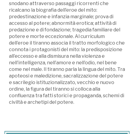
snodano attraverso passaggi ricorrenti che
ricalcano la biografia dell’eroe del mito:
predestinazione e infanzia marginale; prova di
accesso al potere; abnormità erotica; attività di
predazione e di fondazione; tragedia familiare del
potere e morte eccezionale. Al curriculum
dell’eroe il tiranno associa il tratto morfologico che
connota i protagonisti del mito: la predisposizione
all’eccesso e alla dismisura nella violenza e
nell’intelligenza, nell’amore e nell’odio, nel bene
come nel male. Il tiranno parla la lingua del mito. Tra
apoteosi e maledizione, sacralizzazione del potere
e sacrilegio istituzionalizzato, vecchio e nuovo
ordine, la figura del tiranno si colloca alla
confluenza tra fatti storici e propaganda, schemi di
civiltà e archetipi del potere.