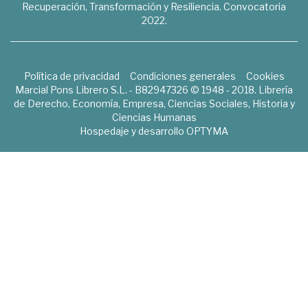
Recuperación, Transformación y Resiliencia. Convocatoria
2022.
Política de privacidad
Condiciones generales
Cookies
Marcial Pons Librero S.L. - B82947326 © 1948 - 2018. Librería
de Derecho, Economía, Empresa, Ciencias Sociales, Historia y
Ciencias Humanas
Hospedaje y desarrollo
OPTYMA