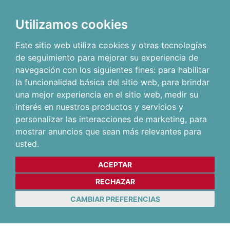
Utilizamos cookies
Este sitio web utiliza cookies y otras tecnologías
de seguimiento para mejorar su experiencia de
navegación con los siguientes fines:
para habilitar
la funcionalidad básica del sitio web
,
para brindar
una mejor experiencia en el sitio web
,
medir su
interés en nuestros productos y servicios y
personalizar las interacciones de marketing
,
para
mostrar anuncios que sean más relevantes para
usted
.
ACEPTAR
RECHAZAR
CAMBIAR PREFERENCIAS