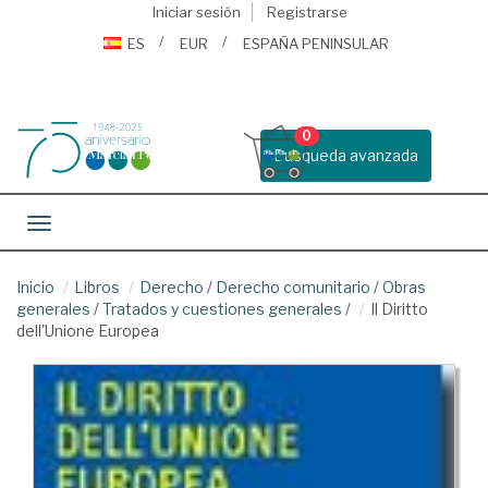
Iniciar sesión
Registrarse
ES
EUR
ESPAÑA PENINSULAR
0
Busqueda avanzada
Toggle navigation
Inicio
Libros
Derecho
/
Derecho comunitario
/
Obras
generales
/
Tratados y cuestiones generales
/
Il Diritto
dell'Unione Europea