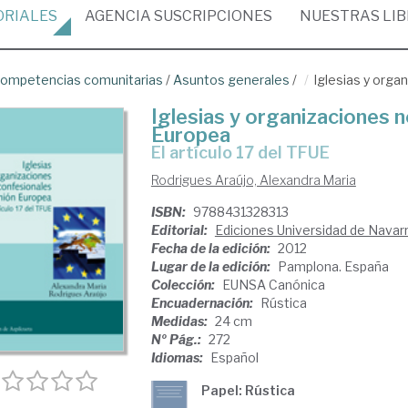
ORIALES
AGENCIA
SUSCRIPCIONES
NUESTRAS
LI
ompetencias comunitarias
/
Asuntos generales
/
Iglesias y orga
Iglesias y organizaciones n
Europea
el artículo 17 del TFUE
Rodrigues Araújo, Alexandra Maria
ISBN:
9788431328313
Editorial:
Ediciones Universidad de Navar
Fecha de la edición:
2012
Lugar de la edición:
Pamplona. España
Colección:
EUNSA Canónica
Encuadernación:
Rústica
Medidas:
24 cm
Nº Pág.:
272
Idiomas:
Español
Papel: Rústica