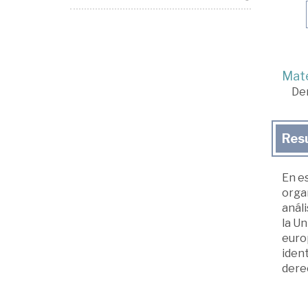
Mate
De
Res
En es
organ
análi
la Un
europ
ident
derec