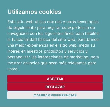
Utilizamos cookies
Este sitio web utiliza cookies y otras tecnologías
de seguimiento para mejorar su experiencia de
navegación con los siguientes fines:
para habilitar
la funcionalidad básica del sitio web
,
para brindar
una mejor experiencia en el sitio web
,
medir su
interés en nuestros productos y servicios y
personalizar las interacciones de marketing
,
para
mostrar anuncios que sean más relevantes para
usted
.
ACEPTAR
RECHAZAR
CAMBIAR PREFERENCIAS