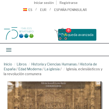
Iniciar sesión
Registrarse
ES
EUR
ESPAÑA PENINSULAR
0
Busqueda avanzada
Toggle navigation
Inicio
Libros
Historia y Ciencias Humanas
/
Historia de
España
/
Edad Moderna
/
La iglesia
/
Iglesia, eclesiásticos y
la revolución comunera