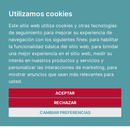
Utilizamos cookies
Este sitio web utiliza cookies y otras tecnologías
de seguimiento para mejorar su experiencia de
navegación con los siguientes fines:
para habilitar
la funcionalidad básica del sitio web
,
para brindar
una mejor experiencia en el sitio web
,
medir su
interés en nuestros productos y servicios y
personalizar las interacciones de marketing
,
para
mostrar anuncios que sean más relevantes para
usted
.
ACEPTAR
RECHAZAR
CAMBIAR PREFERENCIAS