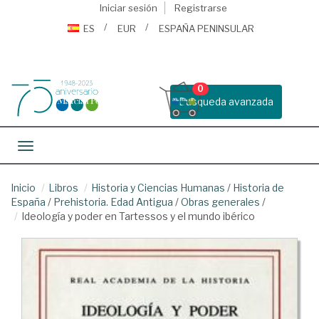
Iniciar sesión
Registrarse
ES
EUR
ESPAÑA PENINSULAR
0
Busqueda avanzada
Toggle navigation
Inicio
Libros
Historia y Ciencias Humanas
/
Historia de
España
/
Prehistoria. Edad Antigua
/
Obras generales
/
Ideología y poder en Tartessos y el mundo ibérico