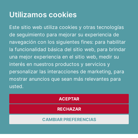
Utilizamos cookies
Este sitio web utiliza cookies y otras tecnologías
de seguimiento para mejorar su experiencia de
navegación con los siguientes fines:
para habilitar
la funcionalidad básica del sitio web
,
para brindar
una mejor experiencia en el sitio web
,
medir su
interés en nuestros productos y servicios y
personalizar las interacciones de marketing
,
para
mostrar anuncios que sean más relevantes para
usted
.
ACEPTAR
RECHAZAR
CAMBIAR PREFERENCIAS