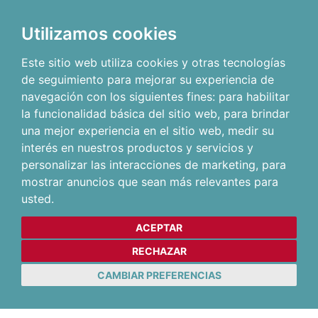
Utilizamos cookies
Este sitio web utiliza cookies y otras tecnologías
de seguimiento para mejorar su experiencia de
navegación con los siguientes fines:
para habilitar
la funcionalidad básica del sitio web
,
para brindar
una mejor experiencia en el sitio web
,
medir su
interés en nuestros productos y servicios y
personalizar las interacciones de marketing
,
para
mostrar anuncios que sean más relevantes para
usted
.
ACEPTAR
RECHAZAR
CAMBIAR PREFERENCIAS