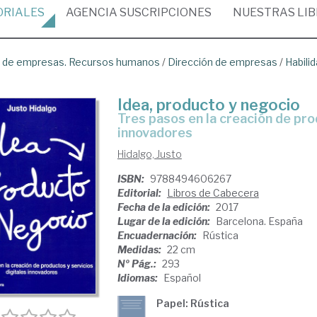
ORIALES
AGENCIA
SUSCRIPCIONES
NUESTRAS
LI
ón de empresas. Recursos humanos
/
Dirección de empresas
/
Habili
Idea, producto y negocio
tres pasos en la creación de productos y servicios digitales
innovadores
Hidalgo, Justo
ISBN:
9788494606267
Editorial:
Libros de Cabecera
Fecha de la edición:
2017
Lugar de la edición:
Barcelona. España
Encuadernación:
Rústica
Medidas:
22 cm
Nº Pág.:
293
Idiomas:
Español
Papel: Rústica