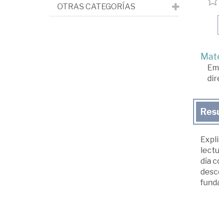
OTRAS CATEGORÍAS
Mate
Em
dir
Res
Expli
lectu
día c
desco
funda