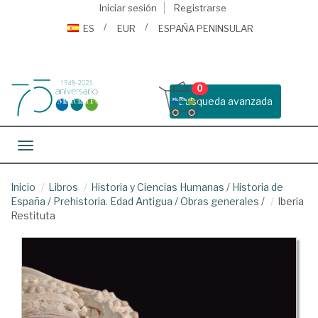
Iniciar sesión
Registrarse
ES
EUR
ESPAÑA PENINSULAR
0
Busqueda avanzada
Toggle navigation
Inicio
Libros
Historia y Ciencias Humanas
/
Historia de
España
/
Prehistoria. Edad Antigua
/
Obras generales
/
Iberia
Restituta