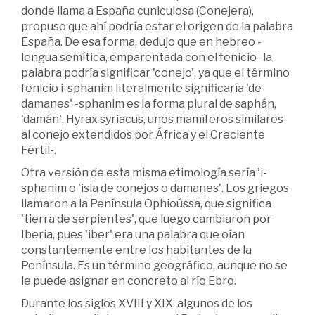
donde llama a España cuniculosa (Conejera),
propuso que ahí podría estar el origen de la palabra
España. De esa forma, dedujo que en hebreo -
lengua semítica, emparentada con el fenicio- la
palabra podría significar 'conejo', ya que el término
fenicio i-sphanim literalmente significaría 'de
damanes' -sphanim es la forma plural de saphán,
'damán', Hyrax syriacus, unos mamíferos similares
al conejo extendidos por África y el Creciente
Fértil-.
Otra versión de esta misma etimología sería 'i-
sphanim o 'isla de conejos o damanes'. Los griegos
llamaron a la Península Ophioússa, que significa
'tierra de serpientes', que luego cambiaron por
Iberia, pues 'iber' era una palabra que oían
constantemente entre los habitantes de la
Península. Es un término geográfico, aunque no se
le puede asignar en concreto al río Ebro.
Durante los siglos XVIII y XIX, algunos de los