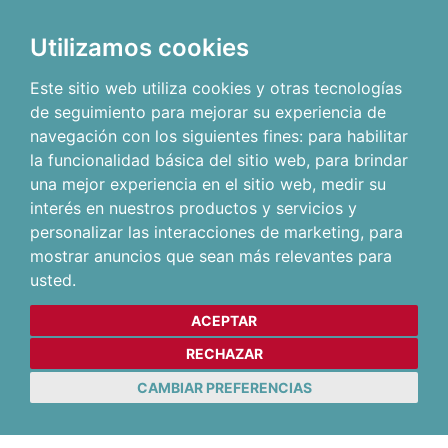
Utilizamos cookies
Este sitio web utiliza cookies y otras tecnologías
de seguimiento para mejorar su experiencia de
navegación con los siguientes fines:
para habilitar
la funcionalidad básica del sitio web
,
para brindar
una mejor experiencia en el sitio web
,
medir su
interés en nuestros productos y servicios y
personalizar las interacciones de marketing
,
para
mostrar anuncios que sean más relevantes para
usted
.
ACEPTAR
RECHAZAR
CAMBIAR PREFERENCIAS