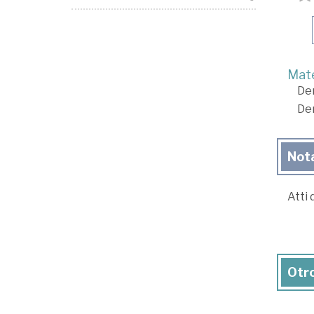
Mate
De
De
Not
Atti
Otro