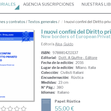
ORIALES
AGENCIA
SUSCRIPCIONES
NUESTRAS
LI
nes y contratos
/
Textos generales
/
I nuovi confini del Diritto pr
I nuovi confini del Diritto 
new borders of European Priva
Editor/a
Alpa, Guido
ISBN:
9788814213137
Editorial:
Dott. A Giuffre - Editore
Fecha de la edición:
2016
Lugar de la edición:
Milano. Italia
Colección:
Civilisti Italiani
Encuadernación:
Rústica
Medidas:
23 cm
Nº Pág.:
380
Idiomas:
Italiano
Papel: Rústica
55,00 €