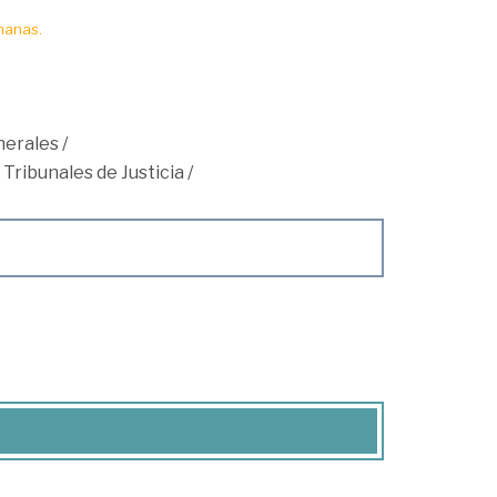
manas.
nerales
/
 Tribunales de Justicia
/