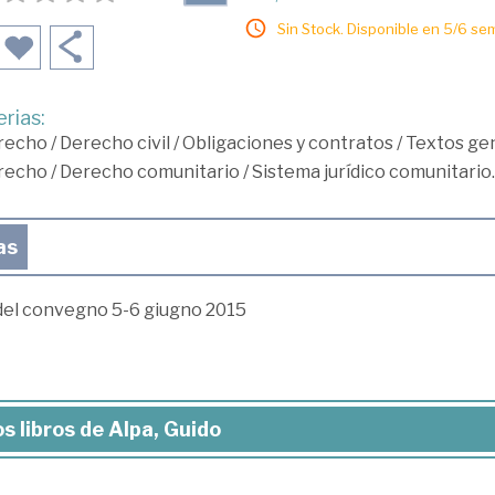
Sin Stock. Disponible en 5/6 se
rias:
recho
/
Derecho civil
/
Obligaciones y contratos
/
Textos ge
recho
/
Derecho comunitario
/
Sistema jurídico comunitario.
as
 del convegno 5-6 giugno 2015
s libros de Alpa, Guido