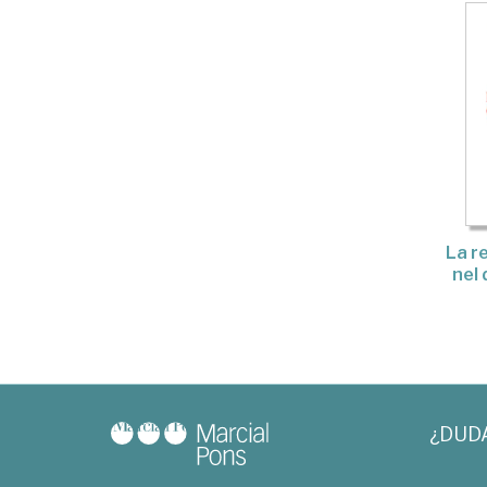
La re
nel
¿DUD