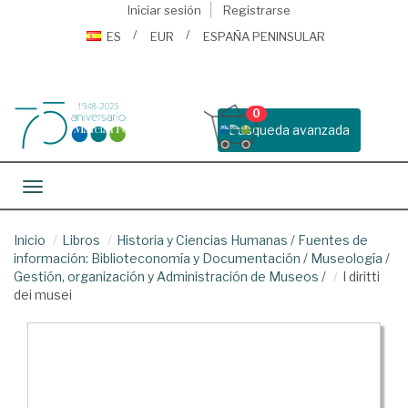
Iniciar sesión
Registrarse
ES
EUR
ESPAÑA PENINSULAR
0
Busqueda avanzada
Toggle navigation
Inicio
Libros
Historia y Ciencias Humanas
/
Fuentes de
información: Biblioteconomía y Documentación
/
Museología
/
Gestión, organización y Administración de Museos
/
I diritti
dei musei