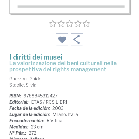
I diritti dei musei
la valorizzazione dei beni culturali nella
prospettiva del rights management
Guerzoni, Guido
Stabile, Silvia
ISBN:
9788845312427
Editorial:
ETAS / RCS LIBRI
Fecha de la edición:
2003
Lugar de la edición:
Milano. Italia
Encuadernación:
Rústica
Medidas:
23 cm
Nº Pág.:
272