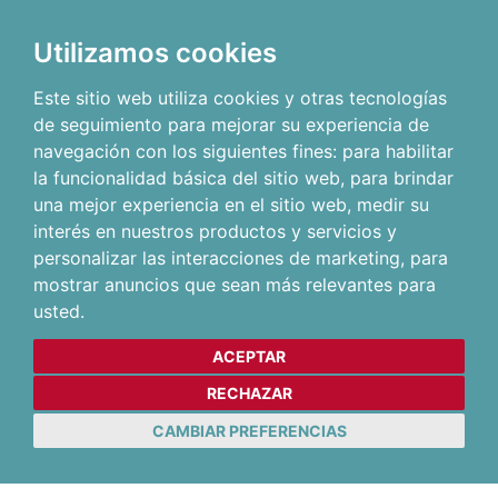
Utilizamos cookies
Este sitio web utiliza cookies y otras tecnologías
de seguimiento para mejorar su experiencia de
navegación con los siguientes fines:
para habilitar
la funcionalidad básica del sitio web
,
para brindar
una mejor experiencia en el sitio web
,
medir su
interés en nuestros productos y servicios y
personalizar las interacciones de marketing
,
para
mostrar anuncios que sean más relevantes para
usted
.
ACEPTAR
RECHAZAR
CAMBIAR PREFERENCIAS