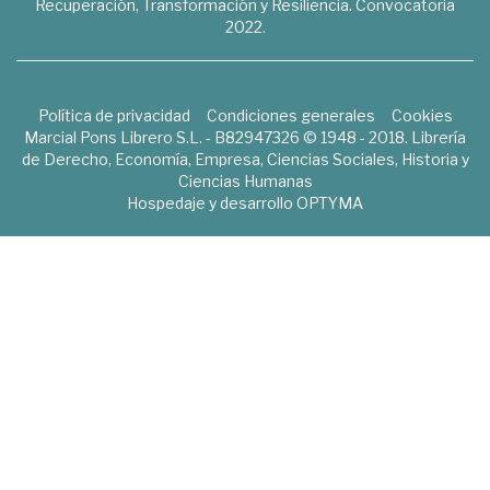
Recuperación, Transformación y Resiliencia. Convocatoria
2022.
Política de privacidad
Condiciones generales
Cookies
Marcial Pons Librero S.L. - B82947326 © 1948 - 2018. Librería
de Derecho, Economía, Empresa, Ciencias Sociales, Historia y
Ciencias Humanas
Hospedaje y desarrollo
OPTYMA