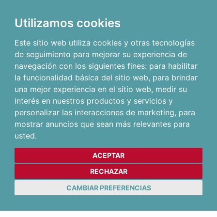
Utilizamos cookies
Este sitio web utiliza cookies y otras tecnologías
de seguimiento para mejorar su experiencia de
navegación con los siguientes fines:
para habilitar
la funcionalidad básica del sitio web
,
para brindar
una mejor experiencia en el sitio web
,
medir su
interés en nuestros productos y servicios y
personalizar las interacciones de marketing
,
para
mostrar anuncios que sean más relevantes para
usted
.
ACEPTAR
RECHAZAR
CAMBIAR PREFERENCIAS