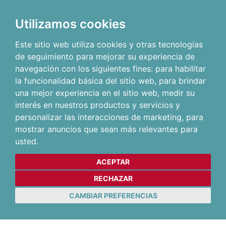
Utilizamos cookies
Este sitio web utiliza cookies y otras tecnologías
de seguimiento para mejorar su experiencia de
navegación con los siguientes fines:
para habilitar
la funcionalidad básica del sitio web
,
para brindar
una mejor experiencia en el sitio web
,
medir su
interés en nuestros productos y servicios y
personalizar las interacciones de marketing
,
para
mostrar anuncios que sean más relevantes para
usted
.
ACEPTAR
RECHAZAR
CAMBIAR PREFERENCIAS