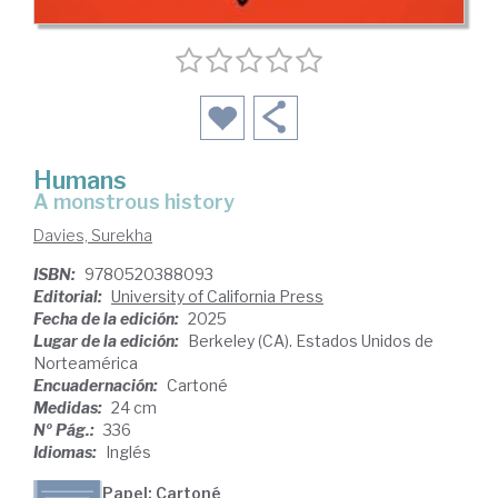
Humans
a monstrous history
Davies, Surekha
ISBN:
9780520388093
Editorial:
University of California Press
Fecha de la edición:
2025
Lugar de la edición:
Berkeley (CA). Estados Unidos de
Norteamérica
Encuadernación:
Cartoné
Medidas:
24 cm
Nº Pág.:
336
Idiomas:
Inglés
Papel: Cartoné