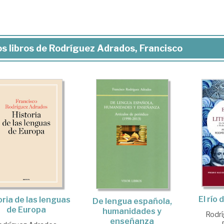
s libros de Rodríguez Adrados, Francisco
El río 
oria de las lenguas
De lengua española,
de Europa
humanidades y
Rodrí
enseñanza