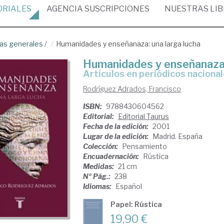
ORIALES
AGENCIA
SUSCRIPCIONES
NUESTRAS
LI
as generales
/
Humanidades y enseñanaza: una larga lucha
Humanidades y enseñanaza:
Artículos en periódicos naciona
Rodríguez Adrados, Francisco
ISBN:
9788430604562
Editorial:
Editorial Taurus
Fecha de la edición:
2001
Lugar de la edición:
Madrid. España
Colección:
Pensamiento
Encuadernación:
Rústica
Medidas:
21 cm
Nº Pág.:
238
Idiomas:
Español
Papel: Rústica
19,90 €