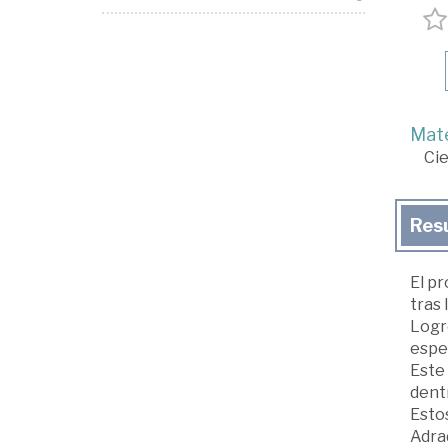
Mate
Cie
Res
El p
tras 
Logr
esper
Este 
dent
Estos
Adrad