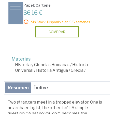
Papel: Cartoné
36,16 €
Sin Stock. Disponible en 5/6 semanas.
COMPRAR
Materias:
Historia y Ciencias Humanas
/
Historia
Universal
/
Historia Antigua
/
Grecia
/
Resumen
Índice
Two strangers meet in a trapped elevator. One is
an archaeologist, the other isn't. A simple
question, 'What do you do?', becomes the