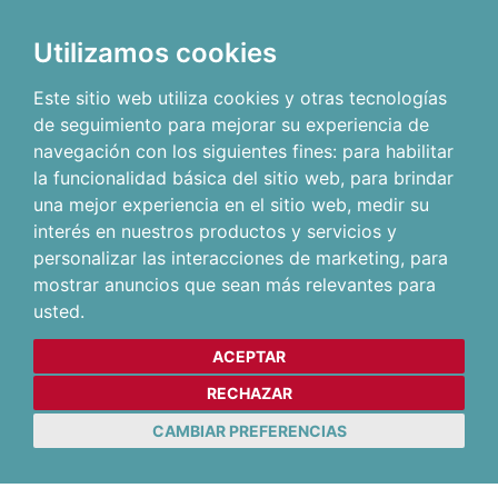
Utilizamos cookies
Este sitio web utiliza cookies y otras tecnologías
de seguimiento para mejorar su experiencia de
navegación con los siguientes fines:
para habilitar
la funcionalidad básica del sitio web
,
para brindar
una mejor experiencia en el sitio web
,
medir su
interés en nuestros productos y servicios y
personalizar las interacciones de marketing
,
para
mostrar anuncios que sean más relevantes para
usted
.
ACEPTAR
RECHAZAR
CAMBIAR PREFERENCIAS