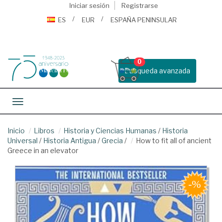
Iniciar sesión
Registrarse
ES
EUR
ESPAÑA PENINSULAR
0
Busqueda avanzada
Toggle navigation
Inicio
Libros
Historia y Ciencias Humanas
/
Historia
Universal
/
Historia Antigua
/
Grecia
/
How to fit all of ancient
Greece in an elevator