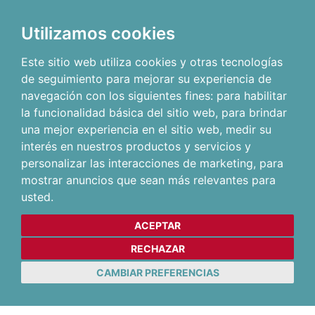
Utilizamos cookies
Este sitio web utiliza cookies y otras tecnologías
de seguimiento para mejorar su experiencia de
navegación con los siguientes fines:
para habilitar
la funcionalidad básica del sitio web
,
para brindar
una mejor experiencia en el sitio web
,
medir su
interés en nuestros productos y servicios y
personalizar las interacciones de marketing
,
para
mostrar anuncios que sean más relevantes para
usted
.
ACEPTAR
RECHAZAR
CAMBIAR PREFERENCIAS