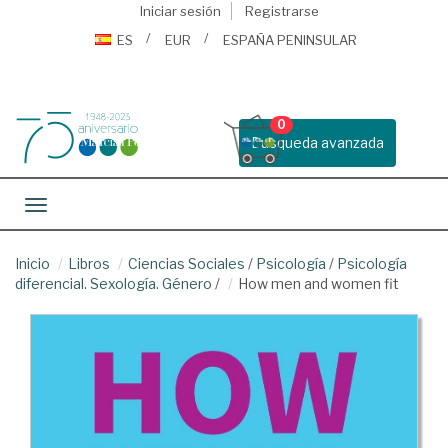
Iniciar sesión
Registrarse
ES
EUR
ESPAÑA PENINSULAR
0
Busqueda avanzada
Toggle navigation
Inicio
Libros
Ciencias Sociales
/
Psicología
/
Psicología
diferencial. Sexología. Género
/
How men and women fit