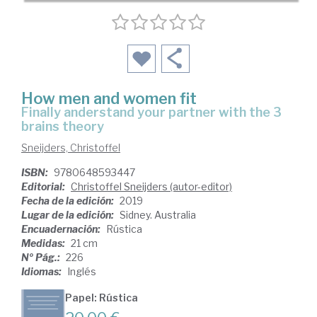
How men and women fit
finally anderstand your partner with the 3
brains theory
Sneijders, Christoffel
ISBN:
9780648593447
Editorial:
Christoffel Sneijders (autor-editor)
Fecha de la edición:
2019
Lugar de la edición:
Sidney. Australia
Encuadernación:
Rústica
Medidas:
21 cm
Nº Pág.:
226
Idiomas:
Inglés
Papel: Rústica