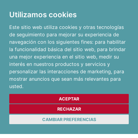
Utilizamos cookies
Este sitio web utiliza cookies y otras tecnologías
de seguimiento para mejorar su experiencia de
navegación con los siguientes fines:
para habilitar
la funcionalidad básica del sitio web
,
para brindar
una mejor experiencia en el sitio web
,
medir su
interés en nuestros productos y servicios y
personalizar las interacciones de marketing
,
para
mostrar anuncios que sean más relevantes para
usted
.
ACEPTAR
RECHAZAR
CAMBIAR PREFERENCIAS