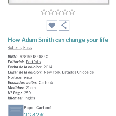
How Adam Smith can change your life
Roberts, Russ
ISBN:
9781591846840
Editorial:
Portfolio
Fecha de la edición:
2014
Lugar de la edición:
New York. Estados Unidos de
Norteamérica
Encuadernación:
Cartoné
Medidas:
21 cm
Nº Pág.:
259
Idiomas:
Inglés
Papel: Cartoné
36,42 €