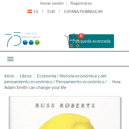
Iniciar sesión
Registrarse
ES
EUR
ESPAÑA PENINSULAR
0
Busqueda avanzada
Toggle navigation
Inicio
Libros
Economía
/
Historia económica y del
pensamiento económico
/
Pensamiento económico
/
How
Adam Smith can change your life