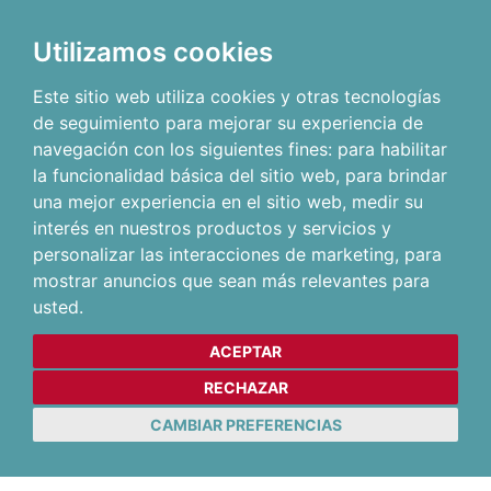
Utilizamos cookies
Este sitio web utiliza cookies y otras tecnologías
de seguimiento para mejorar su experiencia de
navegación con los siguientes fines:
para habilitar
la funcionalidad básica del sitio web
,
para brindar
una mejor experiencia en el sitio web
,
medir su
interés en nuestros productos y servicios y
personalizar las interacciones de marketing
,
para
mostrar anuncios que sean más relevantes para
usted
.
ACEPTAR
RECHAZAR
CAMBIAR PREFERENCIAS