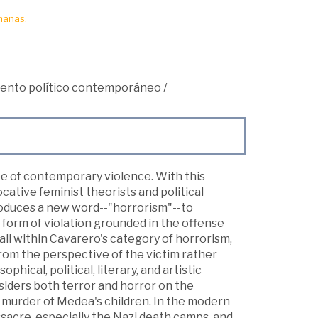
manas.
ento político contemporáneo
/
e of contemporary violence. With this
ative feminist theorists and political
roduces a new word--"horrorism"--to
a form of violation grounded in the offense
ll within Cavarero's category of horrorism,
om the perspective of the victim rather
hical, political, literary, and artistic
siders both terror and horror on the
he murder of Medea's children. In the modern
sacre, especially the Nazi death camps, and