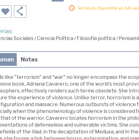
Sin Stock. Disponible en 5/6 se
rias:
ncias Sociales
/
Ciencia Política
/
Filosofía política
/
Pensami
umen
Notas
s like "terrorism" and "war" no longer encompass the scop
sive book, Adriana Cavarero, one of the world's most provoc
osophers, effectively renders such terms obsolete. She int
re the experience of violence. Unlike terror, horrorism is 
sfiguration and massacre. Numerous outbursts of violence fa
cially when the phenomenology of violence is considered fr
that of the warrior. Cavarero locates horrorism in the philosop
esentations of defenseless and vulnerable victims. She con
efields of the Iliad, in the decapitation of Medusa, and in t
, she forges a link between horror, extermination, and mas