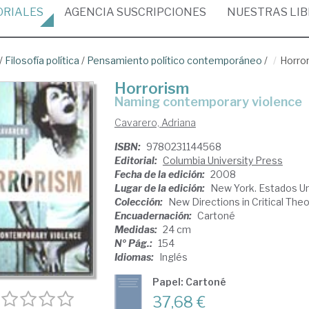
ORIALES
AGENCIA
SUSCRIPCIONES
NUESTRAS
LI
/
Filosofía política
/
Pensamiento político contemporáneo
/
Horro
Horrorism
naming contemporary violence
Cavarero, Adriana
ISBN:
9780231144568
Editorial:
Columbia University Press
Fecha de la edición:
2008
Lugar de la edición:
New York. Estados U
Colección:
New Directions in Critical Theo
Encuadernación:
Cartoné
Medidas:
24 cm
Nº Pág.:
154
Idiomas:
Inglés
Papel: Cartoné
37,68 €