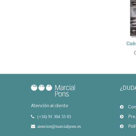
Cué
¿DUD
Atención al cliente
Com
Pre
(+34) 91 304 33 03
Polí
atencion@marcialpons.es