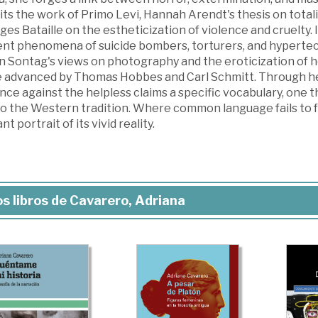
its the work of Primo Levi, Hannah Arendt's thesis on total
es Bataille on the estheticization of violence and cruelty. 
ent phenomena of suicide bombers, torturers, and hypertec
 Sontag's views on photography and the eroticization of hor
e advanced by Thomas Hobbes and Carl Schmitt. Through her
nce against the helpless claims a specific vocabulary, one 
to the Western tradition. Where common language fails to fo
ant portrait of its vivid reality.
s libros de Cavarero, Adriana