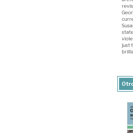
revis
Georg
curr
Susan
stat
viole
just 
brilli
Otro