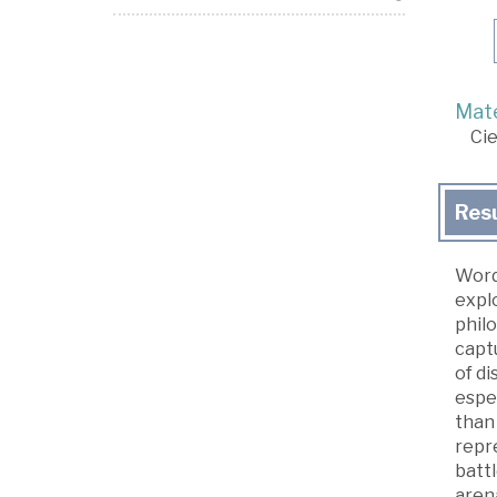
Mate
Cie
Res
Word
explo
phil
captu
of di
espe
than 
repr
battl
arena