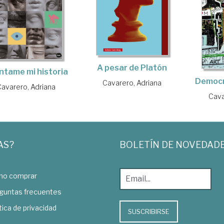
A pesar de Platón
ntame mi historia
Democr
Cavarero, Adriana
Cavarero, Adriana
Cava
AS?
BOLETÍN DE NOVEDAD
o comprar
guntas frecuentes
tica de privacidad
SUSCRIBIRSE