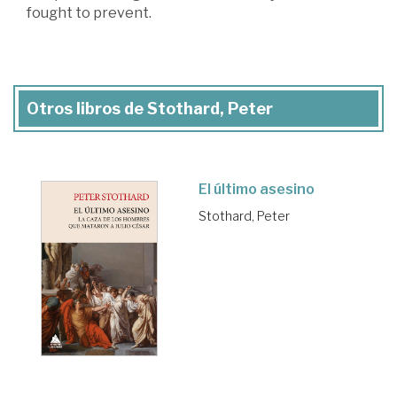
fought to prevent.
Otros libros de Stothard, Peter
El último asesino
Stothard, Peter