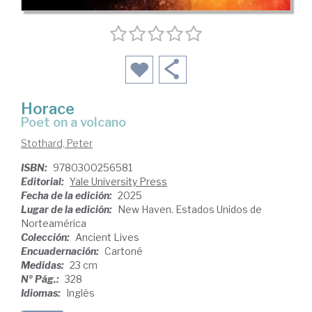
Horace
poet on a volcano
Stothard, Peter
ISBN:
9780300256581
Editorial:
Yale University Press
Fecha de la edición:
2025
Lugar de la edición:
New Haven. Estados Unidos de
Norteamérica
Colección:
Ancient Lives
Encuadernación:
Cartoné
Medidas:
23 cm
Nº Pág.:
328
Idiomas:
Inglés