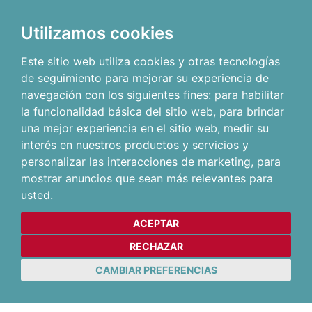
Utilizamos cookies
Este sitio web utiliza cookies y otras tecnologías
de seguimiento para mejorar su experiencia de
navegación con los siguientes fines:
para habilitar
la funcionalidad básica del sitio web
,
para brindar
una mejor experiencia en el sitio web
,
medir su
interés en nuestros productos y servicios y
personalizar las interacciones de marketing
,
para
mostrar anuncios que sean más relevantes para
usted
.
ACEPTAR
RECHAZAR
CAMBIAR PREFERENCIAS