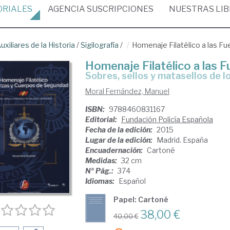
ORIALES
AGENCIA
SUSCRIPCIONES
NUESTRAS
LI
uxiliares de la Historia
/
Sigilografía
/
Homenaje Filatélico a las F
Homenaje Filatélico a las 
sobres, sellos y matasellos de 
Moral Fernández, Manuel
ISBN:
9788460831167
Editorial:
Fundación Policía Española
Fecha de la edición:
2015
Lugar de la edición:
Madrid. España
Encuadernación:
Cartoné
Medidas:
32 cm
Nº Pág.:
374
Idiomas:
Español
Papel: Cartoné
38,00 €
40,00 €