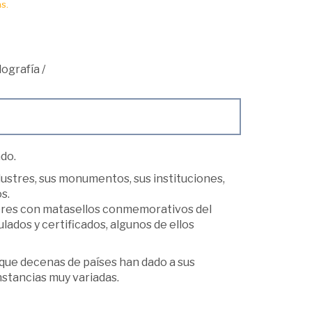
s.
lografía
/
ndo.
ilustres, sus monumentos, sus instituciones,
s.
obres con matasellos conmemorativos del
lados y certificados, algunos de ellos
que decenas de países han dado a sus
nstancias muy variadas.