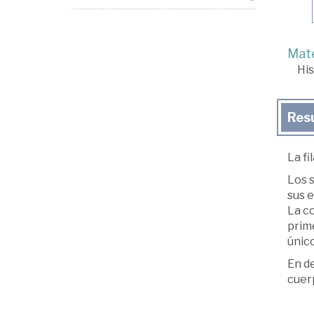
Mate
His
Res
La fi
Los s
sus e
La c
prime
único
En d
cuerp