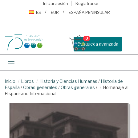
Iniciar sesión
Registrarse
ES
EUR
ESPAÑA PENINSULAR
0
Busqueda avanzada
Toggle navigation
Inicio
Libros
Historia y Ciencias Humanas
/
Historia de
España
/
Obras generales
/
Obras generales
/
Homenaje al
Hispanismo Internacional