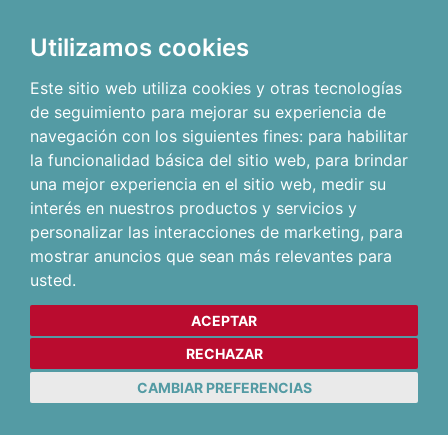
Utilizamos cookies
Este sitio web utiliza cookies y otras tecnologías
de seguimiento para mejorar su experiencia de
navegación con los siguientes fines:
para habilitar
la funcionalidad básica del sitio web
,
para brindar
una mejor experiencia en el sitio web
,
medir su
interés en nuestros productos y servicios y
personalizar las interacciones de marketing
,
para
mostrar anuncios que sean más relevantes para
usted
.
ACEPTAR
RECHAZAR
CAMBIAR PREFERENCIAS