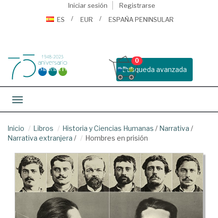
Iniciar sesión
Registrarse
ES
EUR
ESPAÑA PENINSULAR
0
Busqueda avanzada
Toggle navigation
Inicio
Libros
Historia y Ciencias Humanas
/
Narrativa
/
Narrativa extranjera
/
Hombres en prisión