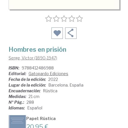
Hombres en prisión
Serge, Victor (1890-1947)
ISBN:
9788412486988
Editorial:
Gatopardo Ediciones
Fecha de la edición:
2022
Lugar de la edición:
Barcelona. España
Encuadernación:
Rústica
Medidas:
21 cm
Nº Pág.:
288
Idiomas:
Español
Papel: Rústica
20,95 €