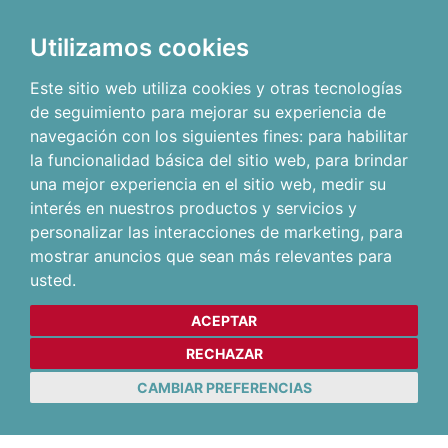
Utilizamos cookies
Este sitio web utiliza cookies y otras tecnologías
de seguimiento para mejorar su experiencia de
navegación con los siguientes fines:
para habilitar
la funcionalidad básica del sitio web
,
para brindar
una mejor experiencia en el sitio web
,
medir su
interés en nuestros productos y servicios y
personalizar las interacciones de marketing
,
para
mostrar anuncios que sean más relevantes para
usted
.
ACEPTAR
RECHAZAR
CAMBIAR PREFERENCIAS