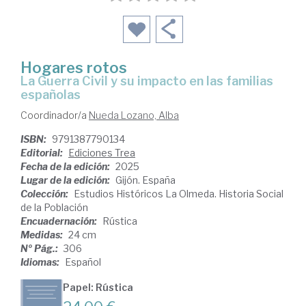
Hogares rotos
La Guerra Civil y su impacto en las familias
españolas
Coordinador/a
Nueda Lozano, Alba
ISBN:
9791387790134
Editorial:
Ediciones Trea
Fecha de la edición:
2025
Lugar de la edición:
Gijón. España
Colección:
Estudios Históricos La Olmeda. Historia Social
de la Población
Encuadernación:
Rústica
Medidas:
24 cm
Nº Pág.:
306
Idiomas:
Español
Papel: Rústica