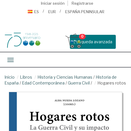
Iniciar sesión
Registrarse
ES
EUR
ESPAÑA PENINSULAR
0
Busqueda avanzada
Toggle navigation
Inicio
Libros
Historia y Ciencias Humanas
/
Historia de
España
/
Edad Contemporánea
/
Guerra Civil
/
Hogares rotos