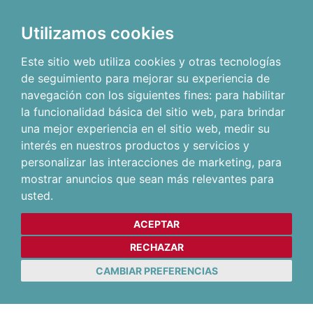
Utilizamos cookies
Este sitio web utiliza cookies y otras tecnologías
de seguimiento para mejorar su experiencia de
navegación con los siguientes fines:
para habilitar
la funcionalidad básica del sitio web
,
para brindar
una mejor experiencia en el sitio web
,
medir su
interés en nuestros productos y servicios y
personalizar las interacciones de marketing
,
para
mostrar anuncios que sean más relevantes para
usted
.
ACEPTAR
RECHAZAR
CAMBIAR PREFERENCIAS