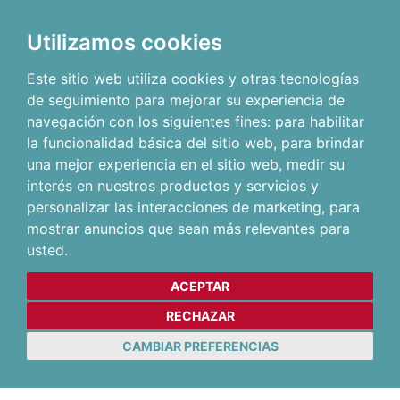
Utilizamos cookies
Este sitio web utiliza cookies y otras tecnologías
de seguimiento para mejorar su experiencia de
navegación con los siguientes fines:
para habilitar
la funcionalidad básica del sitio web
,
para brindar
una mejor experiencia en el sitio web
,
medir su
interés en nuestros productos y servicios y
personalizar las interacciones de marketing
,
para
mostrar anuncios que sean más relevantes para
usted
.
ACEPTAR
RECHAZAR
CAMBIAR PREFERENCIAS