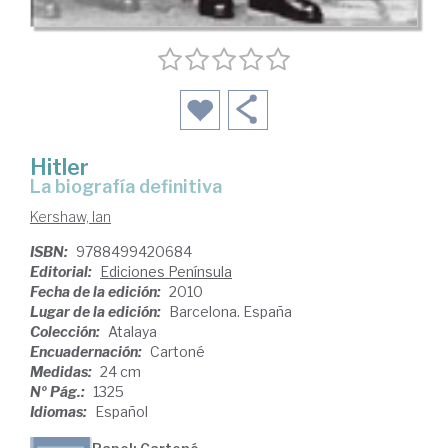
Hitler
la biografía definitiva
Kershaw, Ian
ISBN:
9788499420684
Editorial:
Ediciones Península
Fecha de la edición:
2010
Lugar de la edición:
Barcelona. España
Colección:
Atalaya
Encuadernación:
Cartoné
Medidas:
24 cm
Nº Pág.:
1325
Idiomas:
Español