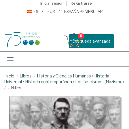
Iniciar sesión
Registrarse
ES
EUR
ESPAÑA PENINSULAR
0
Busqueda avanzada
Toggle navigation
Inicio
Libros
Historia y Ciencias Humanas
/
Historia
Universal
/
Historia contemporánea
/
Los fascismos (Nazismo)
/
Hitler