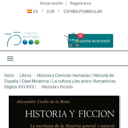
Iniciar sesión
Registrarse
ES
EUR
ESPAÑA PENINSULAR
0
Busqueda avanzada
Toggle navigation
Inicio
Libros
Historia y Ciencias Humanas
/
Historia de
España
/
Edad Moderna
/
La cultura y las artes: Humanistas
(Siglos XVI-XVII
/
Historia y ficción