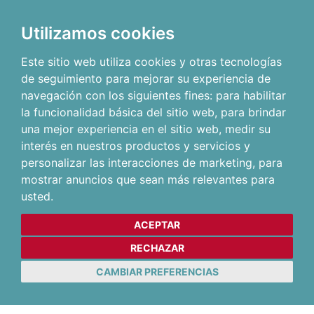
Utilizamos cookies
Este sitio web utiliza cookies y otras tecnologías
de seguimiento para mejorar su experiencia de
navegación con los siguientes fines:
para habilitar
la funcionalidad básica del sitio web
,
para brindar
una mejor experiencia en el sitio web
,
medir su
interés en nuestros productos y servicios y
personalizar las interacciones de marketing
,
para
mostrar anuncios que sean más relevantes para
usted
.
ACEPTAR
RECHAZAR
CAMBIAR PREFERENCIAS