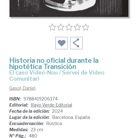
Historia no oficial durante la
hipotética Transición
el caso Vídeo-Nou / Servei de Vídeo
Comunitari
Gasol, Daniel
ISBN:
9788419206374
Editorial:
Rayo Verde Editorial
Fecha de la edición:
2024
Lugar de la edición:
Barcelona. España
Encuadernación:
Rústica
Medidas:
23 cm
Nº Pág.:
480