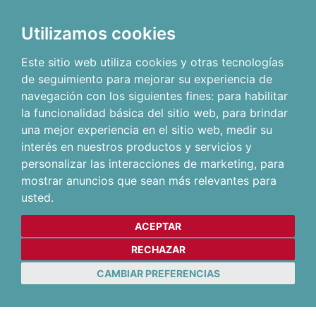
Utilizamos cookies
Este sitio web utiliza cookies y otras tecnologías
de seguimiento para mejorar su experiencia de
navegación con los siguientes fines:
para habilitar
la funcionalidad básica del sitio web
,
para brindar
una mejor experiencia en el sitio web
,
medir su
interés en nuestros productos y servicios y
personalizar las interacciones de marketing
,
para
mostrar anuncios que sean más relevantes para
usted
.
ACEPTAR
RECHAZAR
CAMBIAR PREFERENCIAS