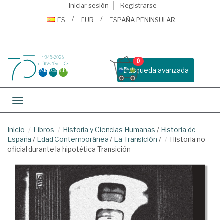
Iniciar sesión
Registrarse
ES
EUR
ESPAÑA PENINSULAR
0
Busqueda avanzada
Toggle navigation
Inicio
Libros
Historia y Ciencias Humanas
/
Historia de
España
/
Edad Contemporánea
/
La Transición
/
Historia no
oficial durante la hipotética Transición