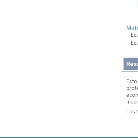
Mate
Ec
Ec
Res
Este 
profe
econ
medie
Los t