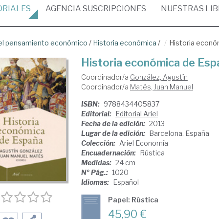
ORIALES
AGENCIA
SUSCRIPCIONES
NUESTRAS
LI
del pensamiento económico
/
Historia económica
/
Historia econó
Historia económica de Esp
Coordinador/a
González, Agustín
Coordinador/a
Matés, Juan Manuel
ISBN:
9788434405837
Editorial:
Editorial Ariel
Fecha de la edición:
2013
Lugar de la edición:
Barcelona. España
Colección:
Ariel Economía
Encuadernación:
Rústica
Medidas:
24 cm
Nº Pág.:
1020
Idiomas:
Español
Papel: Rústica
45,90 €