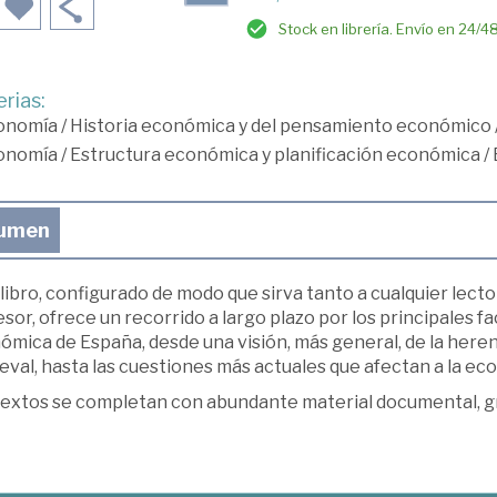
Stock en librería. Envío en 24/4
rias:
onomía
/
Historia económica y del pensamiento económico
onomía
/
Estructura económica y planificación económica
/
umen
libro, configurado de modo que sirva tanto a cualquier lecto
sor, ofrece un recorrido a largo plazo por los principales f
ómica de España, desde una visión, más general, de la here
val, hasta las cuestiones más actuales que afectan a la ec
extos se completan con abundante material documental, gráf