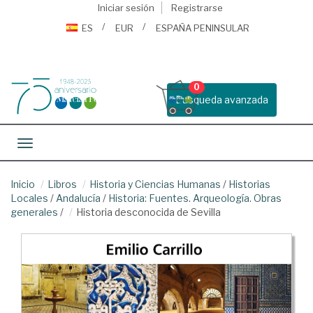
Iniciar sesión
Registrarse
ES
EUR
ESPAÑA PENINSULAR
0
Busqueda avanzada
Toggle navigation
Inicio
Libros
Historia y Ciencias Humanas
/
Historias
Locales
/
Andalucía
/
Historia: Fuentes. Arqueología. Obras
generales
/
Historia desconocida de Sevilla