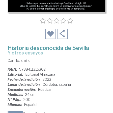
Historia desconocida de Sevilla
y otros ensayos
Carrillo, Emilio
ISBN:
9788411315302
Editorial:
Editorial Almuzara
Fecha de la edición:
2023
Lugar de la edición:
Córdoba. España
Encuadernación:
Rústica
Medidas:
24 cm
Nº Pág.:
200
Idiomas:
Español