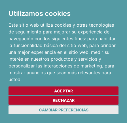
Utilizamos cookies
Este sitio web utiliza cookies y otras tecnologías
de seguimiento para mejorar su experiencia de
navegación con los siguientes fines:
para habilitar
la funcionalidad básica del sitio web
,
para brindar
una mejor experiencia en el sitio web
,
medir su
interés en nuestros productos y servicios y
personalizar las interacciones de marketing
,
para
mostrar anuncios que sean más relevantes para
usted
.
ACEPTAR
RECHAZAR
CAMBIAR PREFERENCIAS