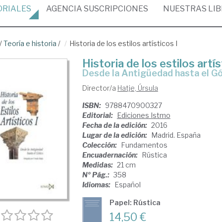
ORIALES
AGENCIA
SUSCRIPCIONES
NUESTRAS
LI
/
Teoría e historia
/
Historia de los estilos artísticos I
Historia de los estilos artís
Desde la Antigüedad hasta el G
Director/a
Hatje, Úrsula
ISBN:
9788470900327
Editorial:
Ediciones Istmo
Fecha de la edición:
2016
Lugar de la edición:
Madrid. España
Colección:
Fundamentos
Encuadernación:
Rústica
Medidas:
21 cm
Nº Pág.:
358
Idiomas:
Español
Papel: Rústica
14,50 €