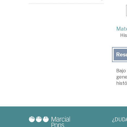
Mate
His
Res
Bajo 
gener
histó
¿DUD