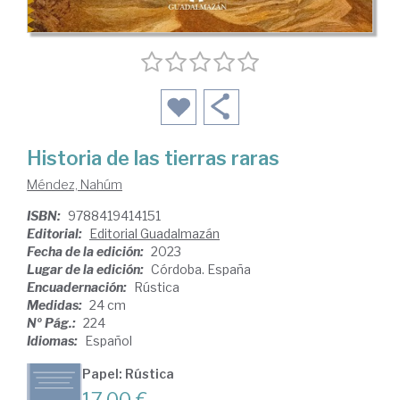
Historia de las tierras raras
Méndez, Nahúm
ISBN:
9788419414151
Editorial:
Editorial Guadalmazán
Fecha de la edición:
2023
Lugar de la edición:
Córdoba. España
Encuadernación:
Rústica
Medidas:
24 cm
Nº Pág.:
224
Idiomas:
Español
Papel: Rústica
17,00 €