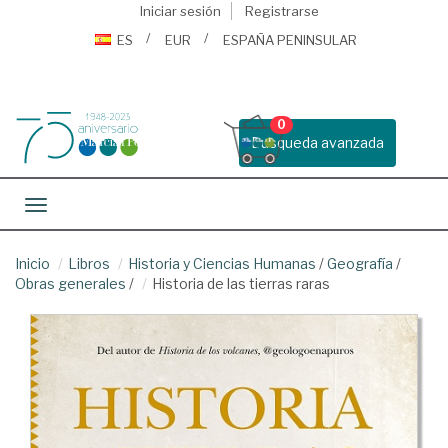
Iniciar sesión
Registrarse
ES
EUR
ESPAÑA PENINSULAR
0
Busqueda avanzada
Toggle navigation
Inicio
Libros
Historia y Ciencias Humanas
/
Geografía
/
Obras generales
/
Historia de las tierras raras