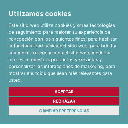
Utilizamos cookies
Este sitio web utiliza cookies y otras tecnologías
de seguimiento para mejorar su experiencia de
navegación con los siguientes fines:
para habilitar
la funcionalidad básica del sitio web
,
para brindar
una mejor experiencia en el sitio web
,
medir su
interés en nuestros productos y servicios y
personalizar las interacciones de marketing
,
para
mostrar anuncios que sean más relevantes para
usted
.
ACEPTAR
RECHAZAR
CAMBIAR PREFERENCIAS