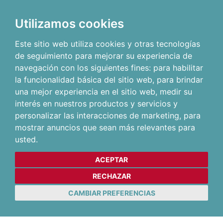
Utilizamos cookies
Este sitio web utiliza cookies y otras tecnologías
de seguimiento para mejorar su experiencia de
navegación con los siguientes fines:
para habilitar
la funcionalidad básica del sitio web
,
para brindar
una mejor experiencia en el sitio web
,
medir su
interés en nuestros productos y servicios y
personalizar las interacciones de marketing
,
para
mostrar anuncios que sean más relevantes para
usted
.
ACEPTAR
RECHAZAR
CAMBIAR PREFERENCIAS