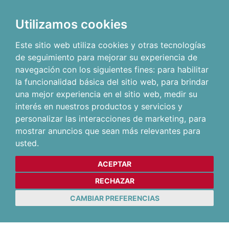
Utilizamos cookies
Este sitio web utiliza cookies y otras tecnologías
de seguimiento para mejorar su experiencia de
navegación con los siguientes fines:
para habilitar
la funcionalidad básica del sitio web
,
para brindar
una mejor experiencia en el sitio web
,
medir su
interés en nuestros productos y servicios y
personalizar las interacciones de marketing
,
para
mostrar anuncios que sean más relevantes para
usted
.
ACEPTAR
RECHAZAR
CAMBIAR PREFERENCIAS