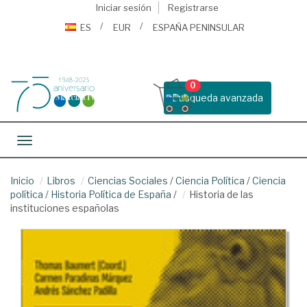
Iniciar sesión
Registrarse
ES
EUR
ESPAÑA PENINSULAR
0
Busqueda avanzada
Toggle navigation
Inicio
Libros
Ciencias Sociales
/
Ciencia Política
/
Ciencia
política
/
Historia Política de España
/
Historia de las
instituciones españolas