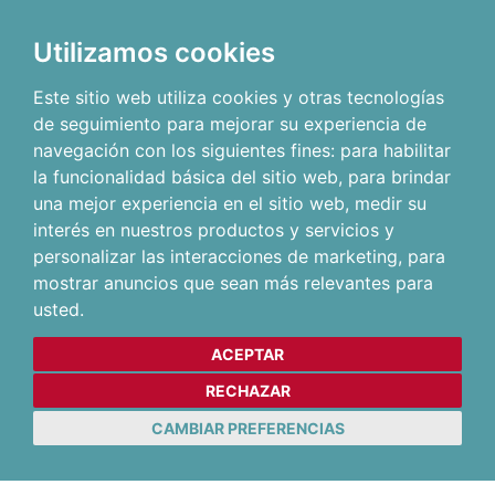
Utilizamos cookies
Este sitio web utiliza cookies y otras tecnologías
de seguimiento para mejorar su experiencia de
navegación con los siguientes fines:
para habilitar
la funcionalidad básica del sitio web
,
para brindar
una mejor experiencia en el sitio web
,
medir su
interés en nuestros productos y servicios y
personalizar las interacciones de marketing
,
para
mostrar anuncios que sean más relevantes para
usted
.
ACEPTAR
RECHAZAR
CAMBIAR PREFERENCIAS