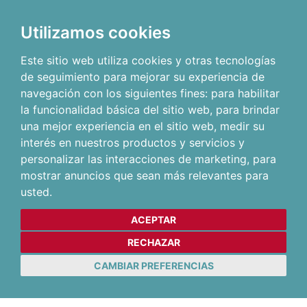
Utilizamos cookies
Este sitio web utiliza cookies y otras tecnologías
de seguimiento para mejorar su experiencia de
navegación con los siguientes fines:
para habilitar
la funcionalidad básica del sitio web
,
para brindar
una mejor experiencia en el sitio web
,
medir su
interés en nuestros productos y servicios y
personalizar las interacciones de marketing
,
para
mostrar anuncios que sean más relevantes para
usted
.
ACEPTAR
RECHAZAR
CAMBIAR PREFERENCIAS