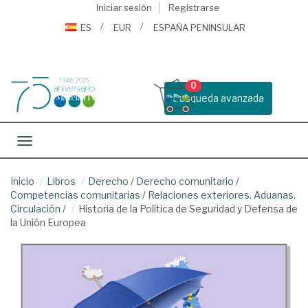
Iniciar sesión
Registrarse
ES
EUR
ESPAÑA PENINSULAR
0
Busqueda avanzada
Toggle navigation
Inicio
Libros
Derecho
/
Derecho comunitario
/
Competencias comunitarias
/
Relaciones exteriores. Aduanas.
Circulación
/
Historia de la Política de Seguridad y Defensa de
la Unión Europea