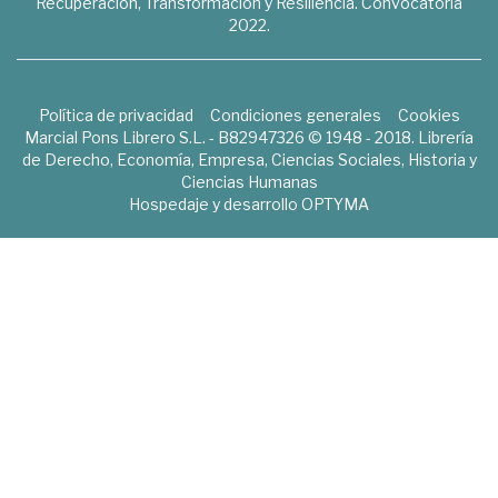
Recuperación, Transformación y Resiliencia. Convocatoria
2022.
Política de privacidad
Condiciones generales
Cookies
Marcial Pons Librero S.L. - B82947326 © 1948 - 2018. Librería
de Derecho, Economía, Empresa, Ciencias Sociales, Historia y
Ciencias Humanas
Hospedaje y desarrollo
OPTYMA