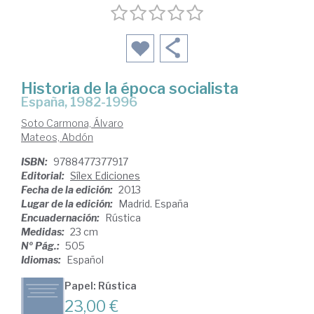
Historia de la época socialista
España, 1982-1996
Soto Carmona, Álvaro
Mateos, Abdón
ISBN:
9788477377917
Editorial:
Sílex Ediciones
Fecha de la edición:
2013
Lugar de la edición:
Madrid. España
Encuadernación:
Rústica
Medidas:
23 cm
Nº Pág.:
505
Idiomas:
Español
Papel: Rústica
23,00 €