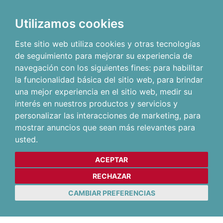
Utilizamos cookies
Este sitio web utiliza cookies y otras tecnologías
de seguimiento para mejorar su experiencia de
navegación con los siguientes fines:
para habilitar
la funcionalidad básica del sitio web
,
para brindar
una mejor experiencia en el sitio web
,
medir su
interés en nuestros productos y servicios y
personalizar las interacciones de marketing
,
para
mostrar anuncios que sean más relevantes para
usted
.
ACEPTAR
RECHAZAR
CAMBIAR PREFERENCIAS