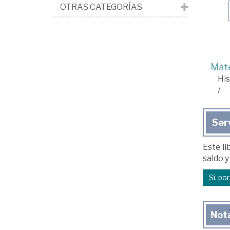
OTRAS CATEGORÍAS
Mate
His
/
Ser
Este li
saldo y
Sí, po
Not