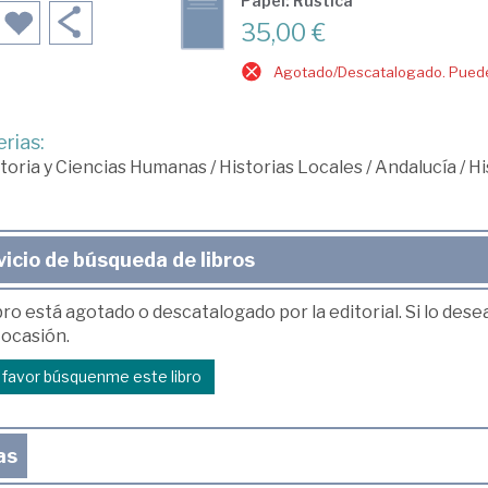
Papel: Rústica
35,00 €
Agotado/Descatalogado. Puede 
rias:
toria y Ciencias Humanas
/
Historias Locales
/
Andalucía
/
Hi
vicio de búsqueda de libros
bro está agotado o descatalogado por la editorial. Si lo des
 ocasión.
r favor búsquenme este libro
as