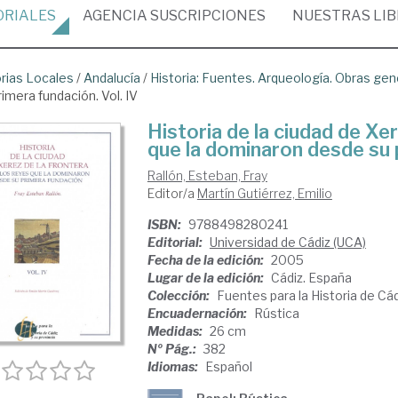
ORIALES
AGENCIA
SUSCRIPCIONES
NUESTRAS
LI
orias Locales
/
Andalucía
/
Historia: Fuentes. Arqueología. Obras gen
imera fundación. Vol. IV
Historia de la ciudad de Xer
que la dominaron desde su p
Rallón, Esteban, Fray
Editor/a
Martín Gutiérrez, Emilio
ISBN:
9788498280241
Editorial:
Universidad de Cádiz (UCA)
Fecha de la edición:
2005
Lugar de la edición:
Cádiz. España
Colección:
Fuentes para la Historia de Cád
Encuadernación:
Rústica
Medidas:
26 cm
Nº Pág.:
382
Idiomas:
Español