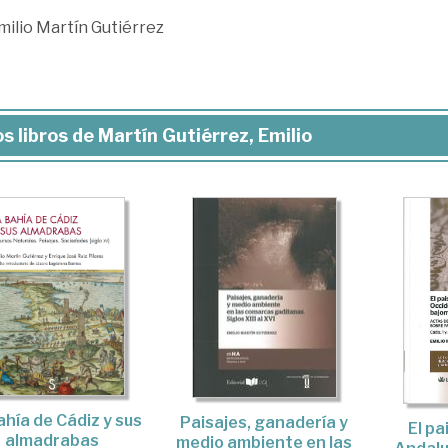
milio Martín Gutiérrez
s libros de Martín Gutiérrez, Emilio
ahía de Cádiz y sus
Paisajes, ganadería y
El pa
almadrabas
medio ambiente en las