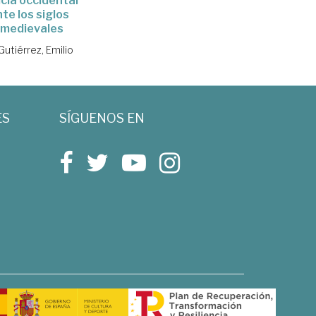
cía occidental
te los siglos
omedievales
Gutiérrez, Emilio
ES
SÍGUENOS EN