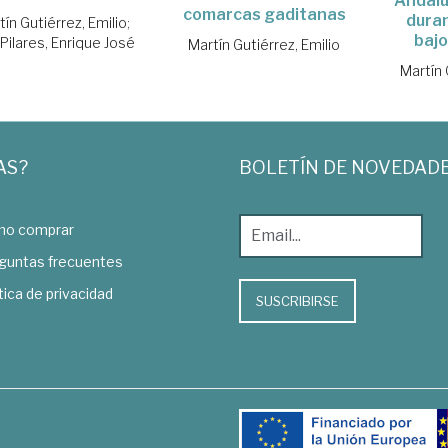
Andalu
comarcas gaditanas
duran
tín Gutiérrez, Emilio
;
baj
 Pilares, Enrique José
Martín Gutiérrez, Emilio
Martín 
AS?
BOLETÍN DE NOVEDAD
o comprar
guntas frecuentes
tica de privacidad
SUSCRIBIRSE