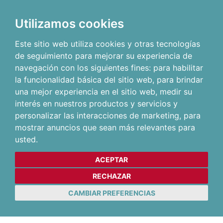
Utilizamos cookies
Este sitio web utiliza cookies y otras tecnologías
de seguimiento para mejorar su experiencia de
navegación con los siguientes fines:
para habilitar
la funcionalidad básica del sitio web
,
para brindar
una mejor experiencia en el sitio web
,
medir su
interés en nuestros productos y servicios y
personalizar las interacciones de marketing
,
para
mostrar anuncios que sean más relevantes para
usted
.
ACEPTAR
RECHAZAR
CAMBIAR PREFERENCIAS