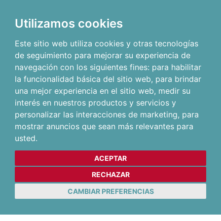
Utilizamos cookies
Este sitio web utiliza cookies y otras tecnologías
de seguimiento para mejorar su experiencia de
navegación con los siguientes fines:
para habilitar
la funcionalidad básica del sitio web
,
para brindar
una mejor experiencia en el sitio web
,
medir su
interés en nuestros productos y servicios y
personalizar las interacciones de marketing
,
para
mostrar anuncios que sean más relevantes para
usted
.
ACEPTAR
RECHAZAR
CAMBIAR PREFERENCIAS