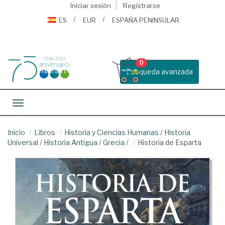
Iniciar sesión
Registrarse
ES
EUR
ESPAÑA PENINSULAR
0
Busqueda avanzada
Toggle navigation
Inicio
Libros
Historia y Ciencias Humanas
/
Historia
Universal
/
Historia Antigua
/
Grecia
/
Historia de Esparta