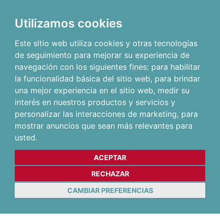
Utilizamos cookies
Este sitio web utiliza cookies y otras tecnologías
de seguimiento para mejorar su experiencia de
navegación con los siguientes fines:
para habilitar
la funcionalidad básica del sitio web
,
para brindar
una mejor experiencia en el sitio web
,
medir su
interés en nuestros productos y servicios y
personalizar las interacciones de marketing
,
para
mostrar anuncios que sean más relevantes para
usted
.
ACEPTAR
RECHAZAR
CAMBIAR PREFERENCIAS