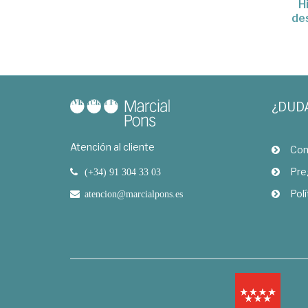
H
de
¿DUD
Atención al cliente
Com
Pre
(+34) 91 304 33 03
Polí
atencion@marcialpons.es