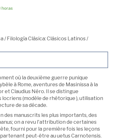
8 horas
ca
/
Filología Clásica: Clásicos Latinos
/
oment où la deuxième guerre punique
Cybèle à Rome, aventures de Masinissa à la
 et Claudius Néro. Il se distingue
locriens (modèle de rhétorique ), utilisation
ecture de sa décade.
ion des manuscrits les plus importants, des
nus; on a revu l'attribution de certaines
te, fourni pour la première fois les leçons
ppartenant peut-être au uetus Carnotensis.