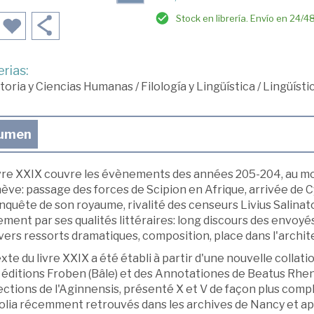
Stock en librería. Envío en 24/4
rias:
toria y Ciencias Humanas
/
Filología y Lingüística
/
Lingüísti
umen
ivre XXIX couvre les évènements des années 205-204, au m
ève: passage des forces de Scipion en Afrique, arrivée de 
quête de son royaume, rivalité des censeurs Livius Salinator
ment par ses qualités littéraires: long discours des envoyés 
vers ressorts dramatiques, composition, place dans l'archit
xte du livre XXIX a été établi à partir d'une nouvelle collat
éditions Froben (Bâle) et des Annotationes de Beatus Rhena
ctions de l'Aginnensis, présenté X et V de façon plus complè
folia récemment retrouvés dans les archives de Nancy et a