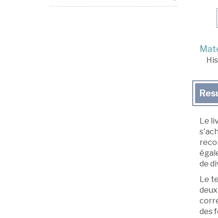
Mate
His
Res
Le l
s'ach
recon
égale
de di
Le te
deux 
corre
des 