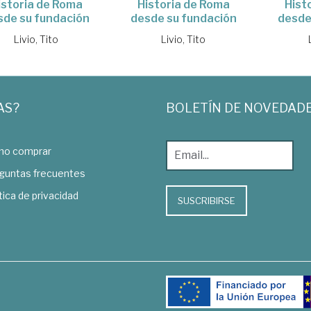
istoria de Roma
Historia de Roma
Hist
sde su fundación
desde su fundación
desde
Livio, Tito
Livio, Tito
AS?
BOLETÍN DE NOVEDAD
o comprar
guntas frecuentes
tica de privacidad
SUSCRIBIRSE