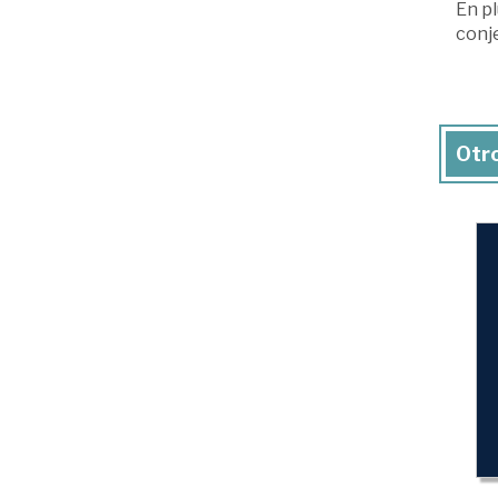
En pl
conje
Otro