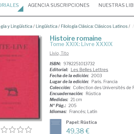
ORIALES
AGENCIA
SUSCRIPCIONES
NUESTRAS
LI
ogía y Lingüística
/
Lingüística
/
Filología Clásica: Clásicos Latinos
/
Histoire romaine
Tome XXIX: Livre XXXIX
Livio, Tito
ISBN:
9782251013732
Editorial:
Les Belles Lettres
Fecha de la edición:
2003
Lugar de la edición:
Paris. Francia
Colección:
Collection des Universités de 
Encuadernación:
Rústica
Medidas:
21 cm
Nº Pág.:
205
Idiomas:
Francés; Latín
Papel: Rústica
49,38 €